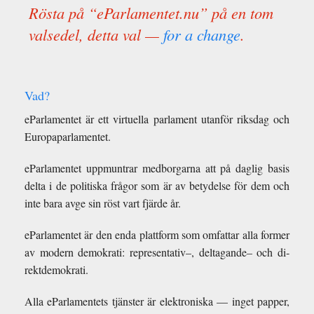
Rösta på “eParlamentet.nu” på en tom
val­sedel, detta val —
for a change
.
Vad?
ePar­la­mentet är ett virtuella par­la­ment utanför riks­dag och
Eu­ropa­parla­mentet.
ePar­la­mentet upp­muntrar med­bor­garna att på daglig basis
delta i de poli­tiska frågor som är av be­ty­delse för dem och
inte bara avge sin röst vart fjärde år.
ePar­la­mentet är den enda plat­tform som om­fat­tar alla for­mer
av mod­ern demokrati: rep­re­sen­ta­tiv–, delt­a­gande– och di­
rek­t­demokrati.
Alla ePar­la­mentets tjänster är elek­tro­n­iska — inget pap­per,