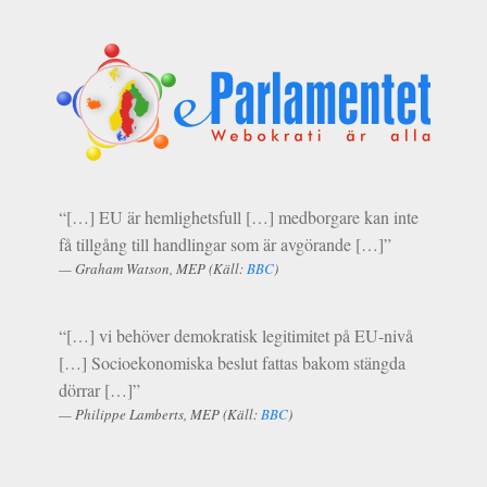
“[…] EU är hem­lighets­full […] med­bor­gare kan inte
få tillgång till han­dlin­gar som är avgörande […]”
Gra­ham Wat­son, MEP (Käll:
BBC
)
“[…] vi behöver demokratisk le­git­imitet på EU-nivå
[…] Socio­ekonomiska beslut fat­tas bakom stängda
dörrar […]”
Philippe Lam­berts, MEP (Käll:
BBC
)