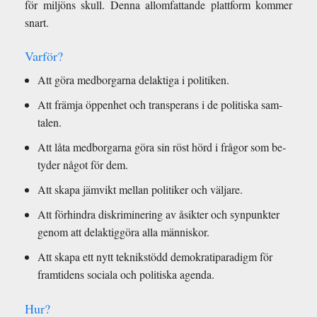
för miljöns skull. Denna al­lom­fat­tande plat­tform kom­mer
snart.
Varför?
Att göra med­bor­garna de­lak­tiga i poli­tiken.
Att främja öppen­het och transper­ans i de poli­tiska sam­
talen.
Att låta med­bor­garna göra sin röst hörd i frågor som be­
ty­der något för dem.
Att skapa jämvikt mel­lan poli­tiker och väljare.
Att förhin­dra diskrim­iner­ing av åsik­ter och syn­punk­ter
genom att de­lak­tiggöra alla människor.
Att skapa ett nytt teknikstödd demokrati­par­a­digm för
framti­dens so­ciala och poli­tiska agenda.
Hur?